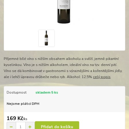
Příjemné bílé víno s nižším obsahem alkoholu a svěží, jemně pikantní
kyselinkou. Víno je s nižším alkoholem, ideální víno na tzv. denní pití.
Víno se dá kombinovat v gastronomii s výraznějšími a kořenitějšími jídly,
ale i lehčí úpravou drůbeže nebo ryb. Alkohol: 12,5%
celý popis
Dostupnost
skladem 5 ks
Nejsme plátci DPH
169 Kč
/
ks
Přidat do košíku