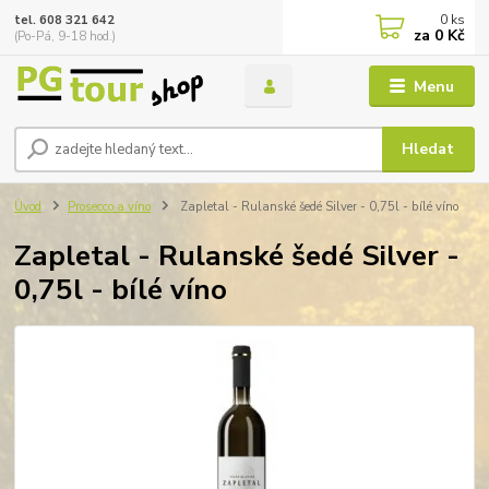
0
ks
tel. 608 321 642
za
0 Kč
(Po-Pá, 9-18 hod.)
Menu
Hledat
Úvod
Prosecco a víno
Zapletal - Rulanské šedé Silver - 0,75l - bílé víno
Zapletal - Rulanské šedé Silver -
0,75l - bílé víno