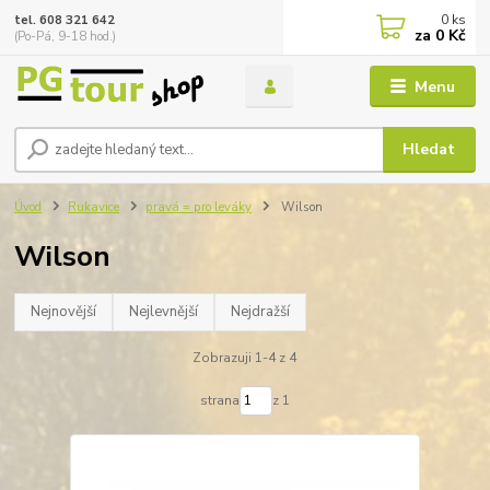
0
ks
tel. 608 321 642
za
0 Kč
(Po-Pá, 9-18 hod.)
Menu
Hledat
Úvod
Rukavice
pravá = pro leváky
Wilson
Wilson
Nejnovější
Nejlevnější
Nejdražší
Zobrazuji 1-4 z 4
strana
z 1