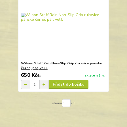
Wilson Staff Rain Non-Slip Grip rukavice pánské
černé, pár, vel.L
650 Kč
skladem 1 ks
/
ks
Přidat do košíku
strana
z 1