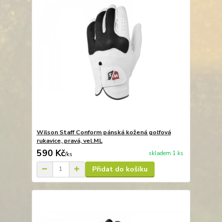
Wilson Staff Conform pánská kožená golfová
rukavice, pravá, vel.ML
590 Kč
skladem 1 ks
/
ks
Přidat do košíku