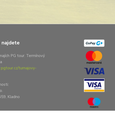
 najdete
najích PG tour. Termínový
na
pgtour.cz/turnajovy-
nosti:
o.
659, Kladno