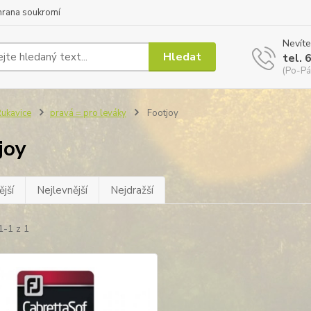
hrana soukromí
Nevíte
Hledat
tel. 
(Po-Pá
ukavice
pravá = pro leváky
Footjoy
joy
jší
Nejlevnější
Nejdražší
1-1 z 1