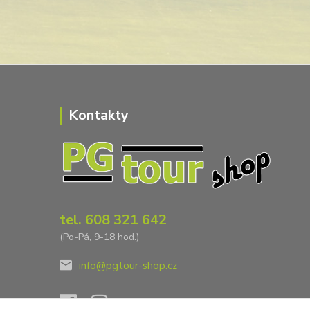
Kontakty
tel. 608 321 642
(Po-Pá, 9-18 hod.)
info@pgtour-shop.cz