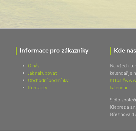
Informace pro zákazníky
Kde nás
O nás
Na všech tur
Jak nakupovat
kalendář je 
Obchodní podmínky
https://www.
Kontakty
kalendar
Sídlo společ
Klabrezia s.r.
Březinova 1