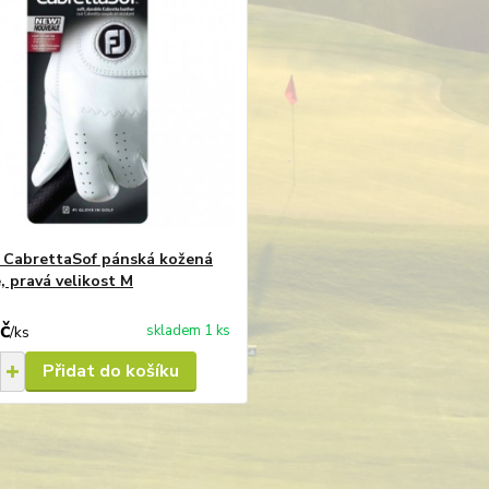
 CabrettaSof pánská kožená
, pravá velikost M
č
skladem 1 ks
/
ks
Přidat do košíku