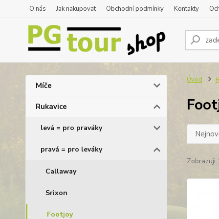
O nás
Jak nakupovat
Obchodní podmínky
Kontakty
Oc
Úvod
R
Míče
Foot
Rukavice
levá = pro praváky
Nejnově
pravá = pro leváky
Zobrazuji 
Callaway
Srixon
Footjoy