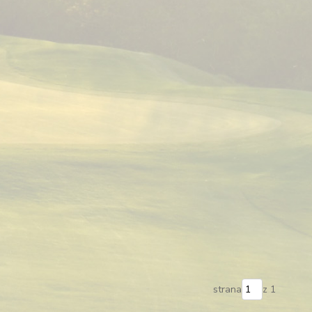
strana
z 1