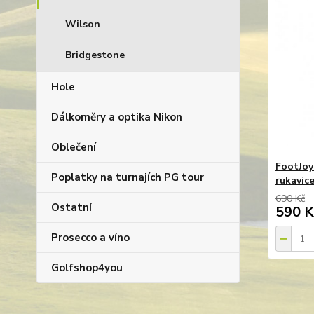
Wilson
Bridgestone
Hole
Dálkoměry a optika Nikon
Oblečení
FootJoy
Poplatky na turnajích PG tour
rukavice
690 Kč
Ostatní
590 K
Prosecco a víno
Golfshop4you