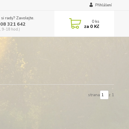
Přihlášení
 si rady? Zavolejte.
0
ks
608 321 642
za
0 Kč
, 9-18 hod.)
strana
z 1