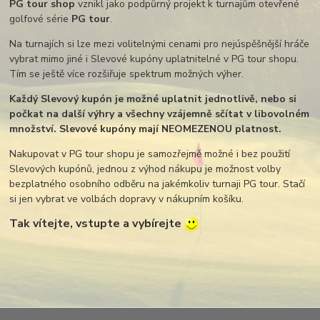
PG tour shop
vznikl jako podpůrný projekt k turnajům otevřené
golfové série
PG tour
.
Na turnajích si lze mezi volitelnými cenami pro nejúspěšnější hráče
vybrat mimo jiné i Slevové kupóny uplatnitelné v PG tour shopu.
Tím se ještě více rozšiřuje spektrum možných výher.
Každý Slevový kupón je možné uplatnit jednotlivě, nebo si
počkat na další výhry a všechny vzájemně sčítat v libovolném
množství. Slevové kupóny mají NEOMEZENOU platnost.
Nakupovat v PG tour shopu je samozřejmě možné i bez použití
Slevových kupónů, jednou z výhod nákupu je možnost volby
bezplatného osobního odběru na jakémkoliv turnaji PG tour. Stačí
si jen vybrat ve volbách dopravy v nákupním košíku.
Tak vítejte, vstupte a vybírejte