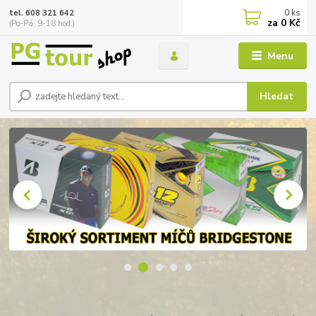
0
ks
tel. 608 321 642
za
0 Kč
(Po-Pá, 9-18 hod.)
Menu
Hledat