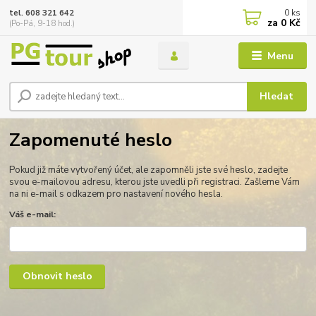
0
ks
tel. 608 321 642
za
0 Kč
(Po-Pá, 9-18 hod.)
Menu
Hledat
Zapomenuté heslo
Pokud již máte vytvořený účet, ale zapomněli jste své heslo, zadejte
svou e-mailovou adresu, kterou jste uvedli při registraci. Zašleme Vám
na ni e-mail s odkazem pro nastavení nového hesla.
Váš e-mail:
Obnovit heslo