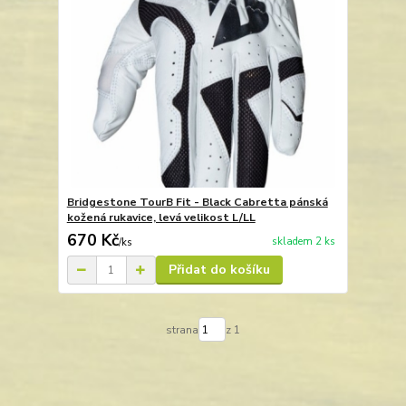
Bridgestone TourB Fit - Black Cabretta pánská
kožená rukavice, levá velikost L/LL
670 Kč
skladem 2 ks
/
ks
Přidat do košíku
strana
z 1