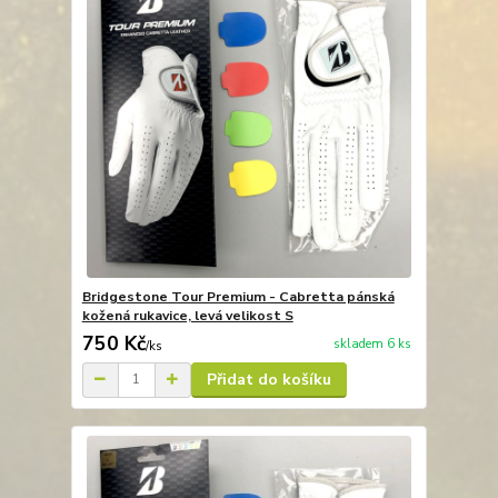
Bridgestone Tour Premium - Cabretta pánská
kožená rukavice, levá velikost S
750 Kč
skladem 6 ks
/
ks
Přidat do košíku