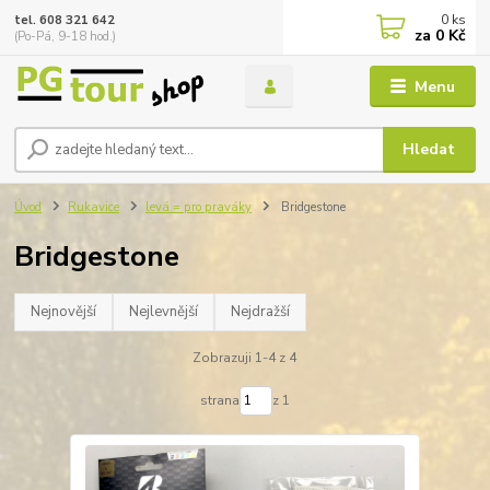
0
ks
tel. 608 321 642
za
0 Kč
(Po-Pá, 9-18 hod.)
Menu
Hledat
Úvod
Rukavice
levá = pro praváky
Bridgestone
Bridgestone
Nejnovější
Nejlevnější
Nejdražší
Zobrazuji 1-4 z 4
strana
z 1