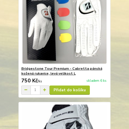
Bridgestone Tour Premium - Cabretta pánská
kožená rukavice, levá velikost L
750 Kč
skladem 6 ks
/
ks
Přidat do košíku