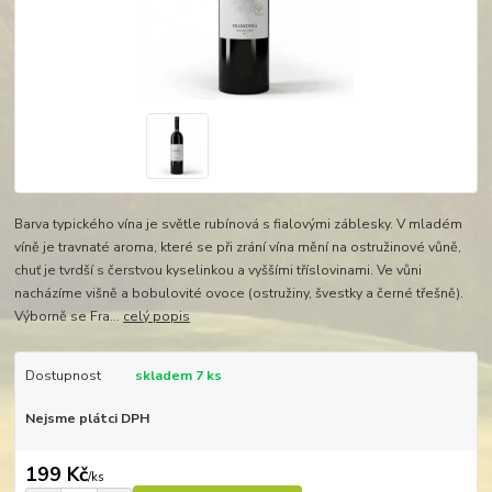
Barva typického vína je světle rubínová s fialovými záblesky. V mladém
víně je travnaté aroma, které se při zrání vína mění na ostružinové vůně,
chuť je tvrdší s čerstvou kyselinkou a vyššími tříslovinami. Ve vůni
nacházíme višně a bobulovité ovoce (ostružiny, švestky a černé třešně).
Výborně se Fra...
celý popis
Dostupnost
skladem 7 ks
Nejsme plátci DPH
199 Kč
/
ks