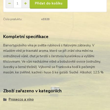
Přidat do košíku
Číslo produktu:
v3320
Kompletní specifikace
Barva typického vína je světle rubínová s fialovými záblesky. V
mladém víně je travnaté aroma, které se při zrání vína mění na
ostružinové vůně, chuť je tvrdší s čerstvou kyselinkou a vyššími
tříslovinami. Ve vůni nacházíme višně a bobulovité ovoce (ostružiny,
švestky a černé třešně). Výborně se Frankovka hodí k pečeným
masům, ke zvěřině, kachně i huse či ke guláši. Suché. Alkohol: 12,5 %
Zboží zařazeno v kategoriích
Prosecco a víno