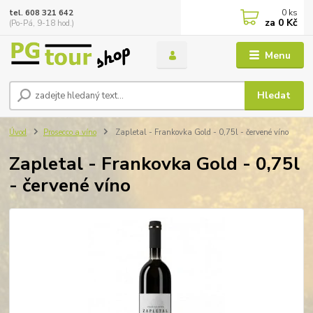
0
ks
tel. 608 321 642
za
0 Kč
(Po-Pá, 9-18 hod.)
Menu
Hledat
Úvod
Prosecco a víno
Zapletal - Frankovka Gold - 0,75l - červené víno
Zapletal - Frankovka Gold - 0,75l
- červené víno