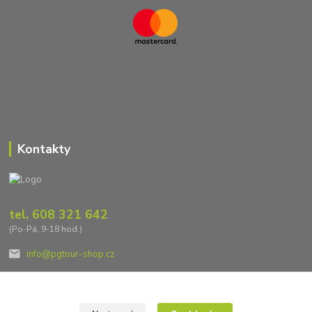
Kontakty
tel. 608 321 642
(Po-Pá, 9-18 hod.)
info@pgtour-shop.cz