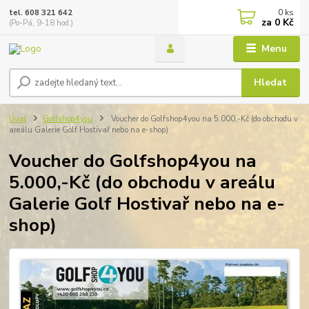
0
ks
tel. 608 321 642
za
0 Kč
(Po-Pá, 9-18 hod.)
Menu
Hledat
Úvod
Golfshop4you
Voucher do Golfshop4you na 5.000,-Kč (do obchodu v
areálu Galerie Golf Hostivař nebo na e-shop)
Voucher do Golfshop4you na
5.000,-Kč (do obchodu v areálu
Galerie Golf Hostivař nebo na e-
shop)