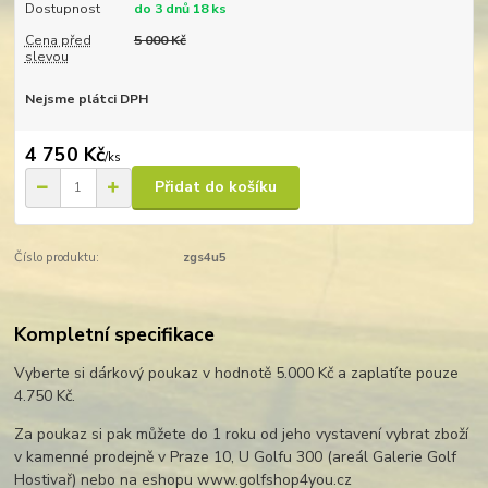
Dostupnost
do 3 dnů 18 ks
Cena před
5 000 Kč
slevou
Nejsme plátci DPH
4 750 Kč
/
ks
Přidat do košíku
Číslo produktu:
zgs4u5
Kompletní specifikace
Vyberte si dárkový poukaz v hodnotě 5.000 Kč a zaplatíte pouze
4.750 Kč.
Za poukaz si pak můžete do 1 roku od jeho vystavení vybrat zboží
v kamenné prodejně v Praze 10, U Golfu 300 (areál Galerie Golf
Hostivař) nebo na eshopu www.golfshop4you.cz