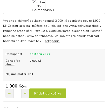
Vyberte si dárkový poukaz v hodnotě 2.000 Kč a zaplatíte pouze 1.900
Kč. Za poukaz si pak můžete do 1 roku od jeho vystavení vybrat zboží v
kamenné prodejně v Praze 10, U Golfu 300 (areál Galerie Golf Hostivař)
nebo na eshopu www.golfshop4you.cz Doplatek za objednávku nad
hodnotu poukazu vyřešíte v ...
celý popis
Dostupnost
do 3 dnů 20 ks
Cena před
2 000 Kč
slevou
Nejsme plátci DPH
1 900 Kč
/
ks
Přidat do košíku