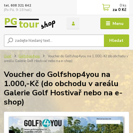
0
ks
tel. 608 321 642
za
0 Kč
(Po-Pá, 9-18 hod.)
Menu
Hledat
Úvod
Golfshop4you
Voucher do Golfshop4you na 1.000,-Kč (do obchodu v
areálu Galerie Golf Hostivař nebo na e-shop)
Voucher do Golfshop4you na
1.000,-Kč (do obchodu v areálu
Galerie Golf Hostivař nebo na e-
shop)