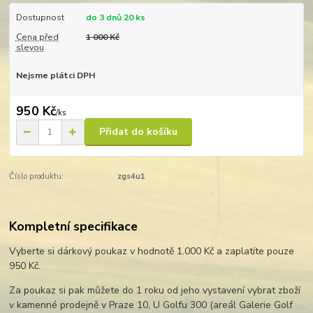
Dostupnost
do 3 dnů 20 ks
Cena před
1 000 Kč
slevou
Nejsme plátci DPH
950 Kč
/
ks
Přidat do košíku
Číslo produktu:
zgs4u1
Kompletní specifikace
Vyberte si dárkový poukaz v hodnotě 1.000 Kč a zaplatíte pouze
950 Kč.
Za poukaz si pak můžete do 1 roku od jeho vystavení vybrat zboží
v kamenné prodejně v Praze 10, U Golfu 300 (areál Galerie Golf