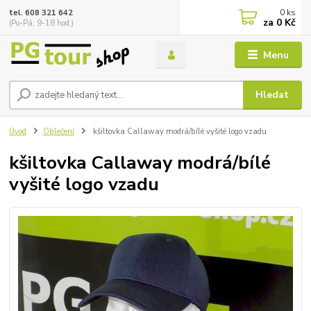
0
ks
tel. 608 321 642
za
0 Kč
(Po-Pá, 9-18 hod.)
Menu
Hledat
Úvod
Oblečení
kšiltovka Callaway modrá/bílé vyšité logo vzadu
kšiltovka Callaway modrá/bílé
vyšité logo vzadu