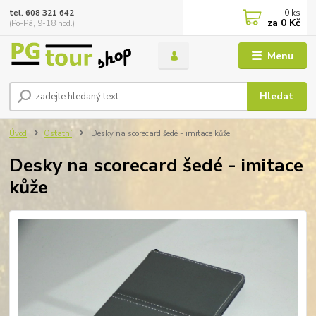
0
ks
tel. 608 321 642
za
0 Kč
(Po-Pá, 9-18 hod.)
Menu
Hledat
Úvod
Ostatní
Desky na scorecard šedé - imitace kůže
Desky na scorecard šedé - imitace
kůže