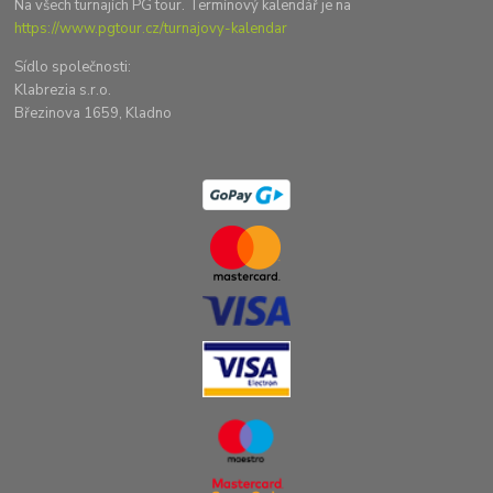
Na všech turnajích PG tour. Termínový kalendář je na
https://www.pgtour.cz/turnajovy-kalendar
Sídlo společnosti:
Klabrezia s.r.o.
Březinova 1659, Kladno