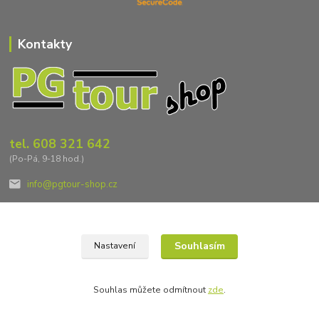
Kontakty
tel. 608 321 642
(Po-Pá, 9-18 hod.)
info@pgtour-shop.cz
Souhlasím
Nastavení
2023 PG tour + PG tour shop
Souhlas můžete odmítnout
zde
.
Vytvořeno na
Eshop-rychle.cz