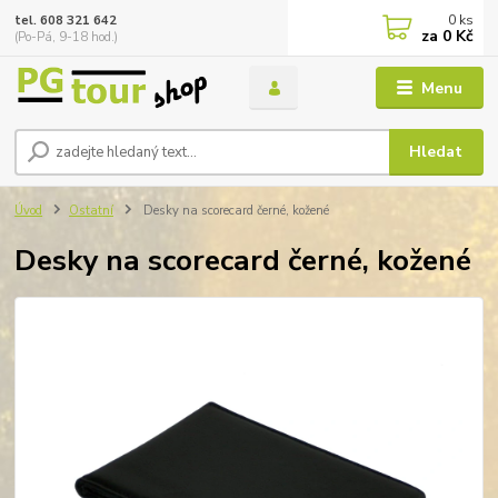
0
ks
tel. 608 321 642
za
0 Kč
(Po-Pá, 9-18 hod.)
Menu
Hledat
Úvod
Ostatní
Desky na scorecard černé, kožené
Desky na scorecard černé, kožené