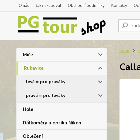
O nás
Jak nakupovat
Obchodní podmínky
Kontakty
Oc
Úvod
R
Míče
Call
Rukavice
levá = pro praváky
pravá = pro leváky
Hole
Dálkoměry a optika Nikon
Oblečení