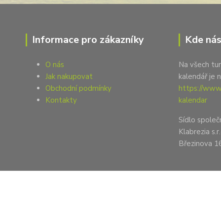
Informace pro zákazníky
Kde nás
O nás
Na všech tur
Jak nakupovat
kalendář je 
Obchodní podmínky
https://www.
Kontakty
kalendar
Sídlo společ
Klabrezia s.r.
Březinova 1