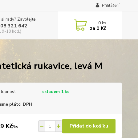
Přihlášení
 si rady? Zavolejte.
0
ks
608 321 642
za
0 Kč
, 9-18 hod.)
etická rukavice, levá M
tupnost
skladem 1 ks
sme plátci DPH
9 Kč
Přidat do košíku
/
ks