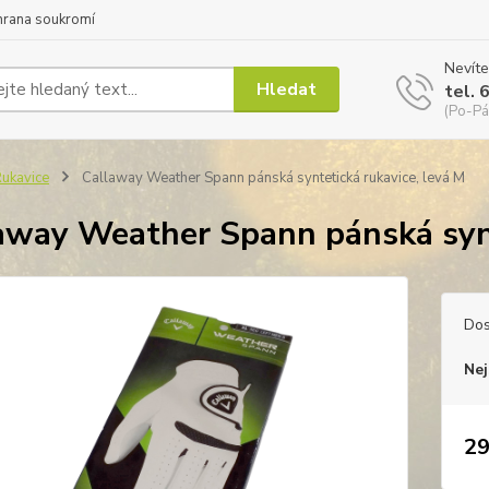
hrana soukromí
Nevíte
Hledat
tel. 
(Po-Pá
ukavice
Callaway Weather Spann pánská syntetická rukavice, levá M
away Weather Spann pánská synt
Dos
Nej
29