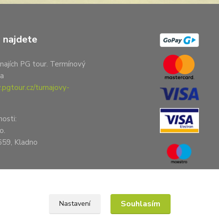
 najdete
najích PG tour. Termínový
na
pgtour.cz/turnajovy-
nosti:
o.
659, Kladno
Souhlasím
Nastavení