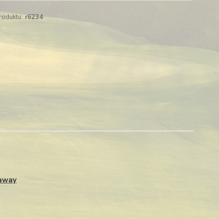
roduktu:
r6234
away