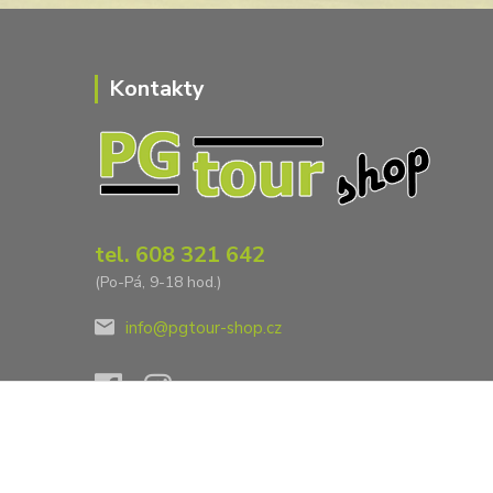
Kontakty
tel. 608 321 642
(Po-Pá, 9-18 hod.)
info@pgtour-shop.cz