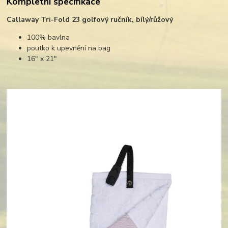
Kompletní specifikace
Callaway Tri-Fold 23 golfový ručník, bílý/růžový
100% bavlna
poutko k upevnění na bag
16" x 21"