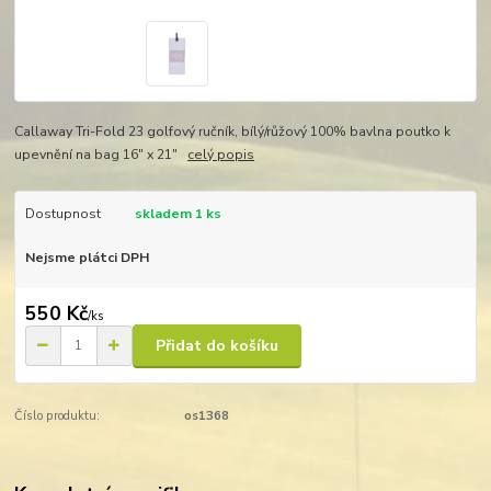
Callaway Tri-Fold 23 golfový ručník, bílý/růžový 100% bavlna poutko k
upevnění na bag 16" x 21"
celý popis
Dostupnost
skladem 1 ks
Nejsme plátci DPH
550 Kč
/
ks
Přidat do košíku
Číslo produktu:
os1368