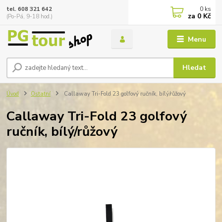
0
ks
tel. 608 321 642
za
0 Kč
(Po-Pá, 9-18 hod.)
Menu
Hledat
Úvod
Ostatní
Callaway Tri-Fold 23 golfový ručník, bílý/růžový
Callaway Tri-Fold 23 golfový
ručník, bílý/růžový