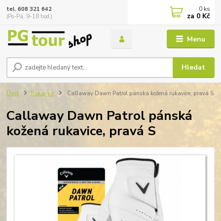
0
ks
tel. 608 321 642
za
0 Kč
(Po-Pá, 9-18 hod.)
Menu
Hledat
Úvod
Rukavice
Callaway Dawn Patrol pánská kožená rukavice, pravá S
Callaway Dawn Patrol pánská
kožená rukavice, pravá S