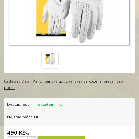
Callaway Dawn Patrol pánská golfová rukavice kožená, pravá
celý
popis
Dostupnost
skladem 4 ks
Nejsme plátci DPH
490 Kč
/
ks