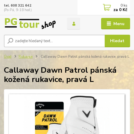
0
ks
tel. 608 321 642
za
0 Kč
(Po-Pá, 9-18 hod.)
Menu
Hledat
Úvod
Rukavice
Callaway Dawn Patrol pánská kožená rukavice, pravá L
Callaway Dawn Patrol pánská
kožená rukavice, pravá L