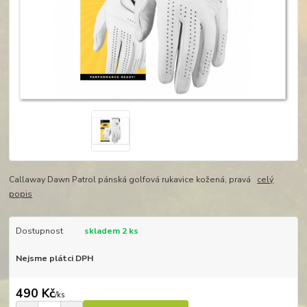
Callaway Dawn Patrol pánská golfová rukavice kožená, pravá
celý
popis
Dostupnost
skladem 2 ks
Nejsme plátci DPH
490 Kč
/
ks