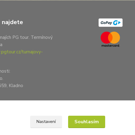
 najdete
najích PG tour. Termínový
na
pgtour.cz/turnajovy-
nosti:
o.
659, Kladno
Souhlasím
Nastavení