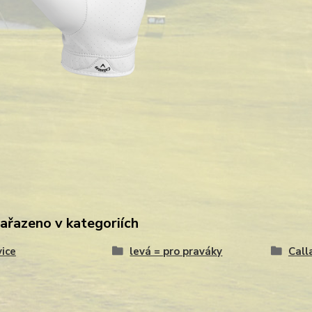
zařazeno v kategoriích
ice
levá = pro praváky
Call