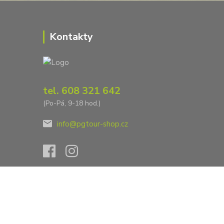
Kontakty
tel. 608 321 642
(Po-Pá, 9-18 hod.)
info@pgtour-shop.cz
Vytvořeno na
Eshop-rychle.cz