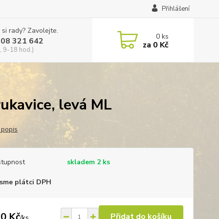
Přihlášení
 si rady? Zavolejte.
0
ks
608 321 642
za
0 Kč
, 9-18 hod.)
ukavice, levá ML
 popis
tupnost
skladem 2 ks
sme plátci DPH
0 Kč
Přidat do košíku
/
ks