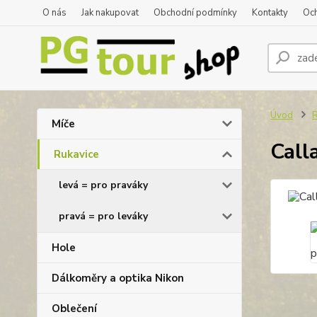
O nás
Jak nakupovat
Obchodní podmínky
Kontakty
Oc
Úvod
R
Míče
Call
Rukavice
levá = pro praváky
pravá = pro leváky
Hole
Dálkoměry a optika Nikon
Oblečení