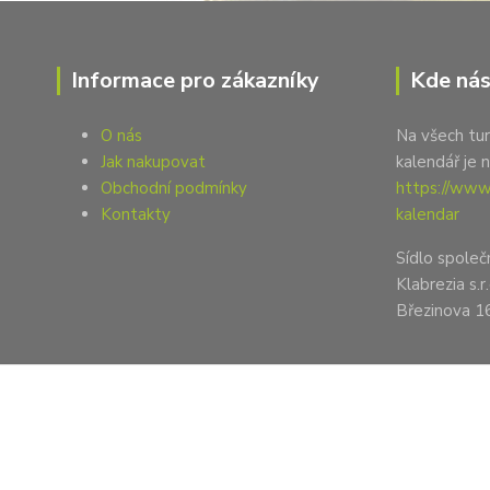
Informace pro zákazníky
Kde nás
O nás
Na všech tur
Jak nakupovat
kalendář je 
Obchodní podmínky
https://www.
Kontakty
kalendar
Sídlo společ
Klabrezia s.r.
Březinova 1
2023 PG tour + PG tour shop