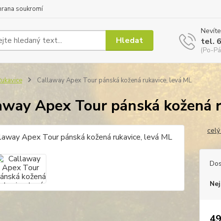
hrana soukromí
Nevíte
Hledat
tel. 
(Po-Pá
ukavice
Callaway Apex Tour pánská kožená rukavice, levá ML
away Apex Tour pánská kožená r
celý
Dos
Nej
49