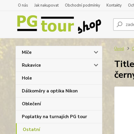
O nás
Jak nakupovat
Obchodní podmínky
Kontakty
Oc
Úvod
O
Míče
Titl
Rukavice
čern
Hole
Dálkoměry a optika Nikon
Oblečení
Poplatky na turnajích PG tour
Ostatní