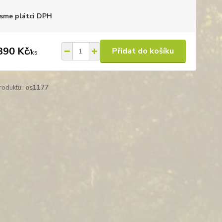
sme plátci DPH
390 Kč
Přidat do košíku
/
ks
roduktu:
os1177