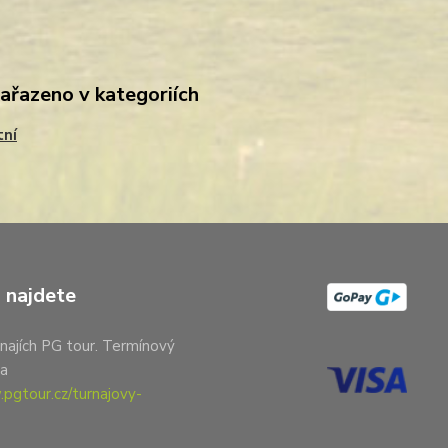
zařazeno v kategoriích
tní
 najdete
najích PG tour. Termínový
na
pgtour.cz/turnajovy-