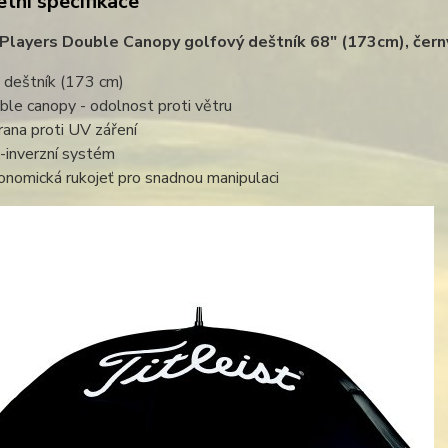
tní specifikace
 Players Double Canopy golfový deštník 68" (173cm), čern
 deštník (173 cm)
ble canopy - odolnost proti větru
rana proti UV záření
i-inverzní systém
onomická rukojeť pro snadnou manipulaci