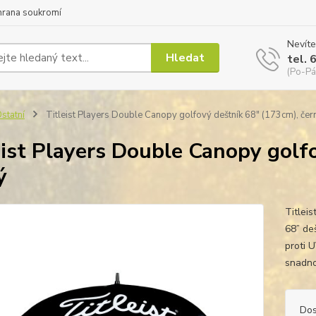
hrana soukromí
Nevíte
Hledat
tel. 
(Po-Pá
statní
Titleist Players Double Canopy golfový deštník 68" (173cm), čer
eist Players Double Canopy golf
ý
Titlei
68” de
proti 
snadn
Dos