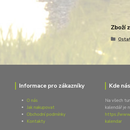
Zboží 
Osta
Informace pro zákazníky
Kde nás
O nás
Na všech tur
Jak nakupovat
kalendář je 
Obchodní podmínky
https://www.
Kontakty
kalendar