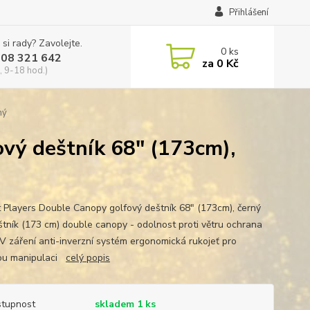
Přihlášení
 si rady? Zavolejte.
0
ks
608 321 642
za
0 Kč
, 9-18 hod.)
ný
ový deštník 68" (173cm),
st Players Double Canopy golfový deštník 68" (173cm), černý
štník (173 cm) double canopy - odolnost proti větru ochrana
UV záření anti-inverzní systém ergonomická rukojeť pro
ou manipulaci
celý popis
tupnost
skladem 1 ks