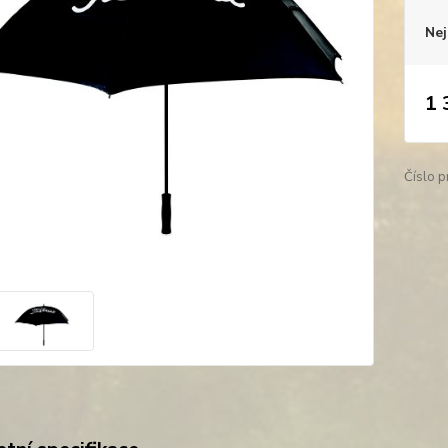
Nej
1 
Číslo p