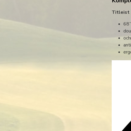
Komple
Titleist
68”
dou
och
ant
erg