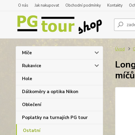
O nás
Jak nakupovat
Obchodní podmínky
Kontakty
Oc
Úvod
O
Míče
Long
Rukavice
míčů
Hole
Dálkoměry a optika Nikon
Oblečení
Poplatky na turnajích PG tour
Ostatní