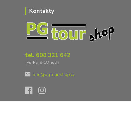
Kontakty
tel. 608 321 642
(Po-Pá, 9-18 hod.)
info@pgtour-shop.cz
Vytvořeno na
Eshop-rychle.cz