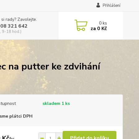
Přihlášení
 si rady? Zavolejte.
0
ks
608 321 642
za
0 Kč
, 9-18 hod.)
ec na putter ke zdvihání
tupnost
skladem 1 ks
sme plátci DPH
 Kč
Přidat do košíku
/
ks