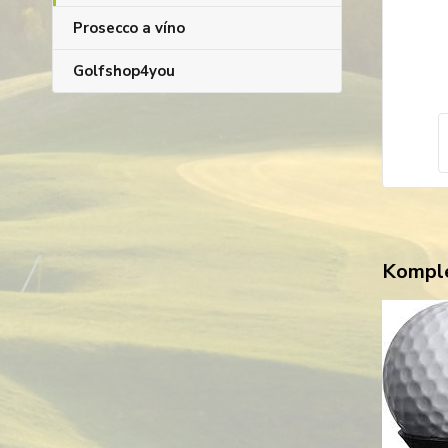
Prosecco a víno
Golfshop4you
Komple