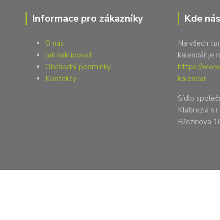
Informace pro zákazníky
Kde nás
O nás
Na všech tur
Jak nakupovat
kalendář je 
Obchodní podmínky
https://www.
Kontakty
kalendar
Sídlo společ
Klabrezia s.r.
Březinova 1
2023 PG tour + PG tour shop