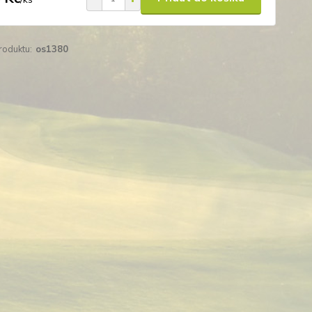
roduktu:
os1380