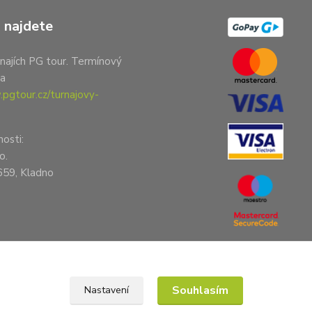
 najdete
najích PG tour. Termínový
na
pgtour.cz/turnajovy-
nosti:
o.
659, Kladno
Souhlasím
Nastavení