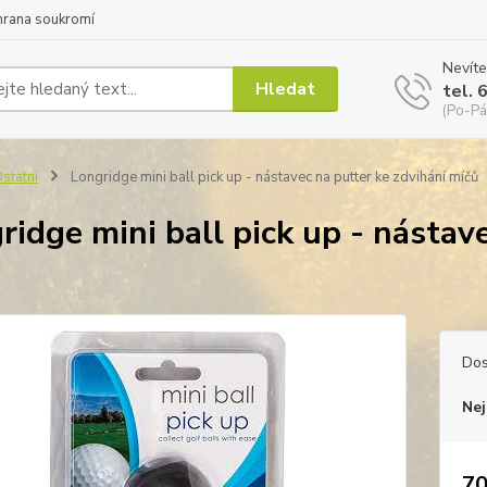
hrana soukromí
Nevíte
Hledat
tel. 
(Po-Pá
statní
Longridge mini ball pick up - nástavec na putter ke zdvihání míčů
ridge mini ball pick up - nástav
Dos
Nej
70