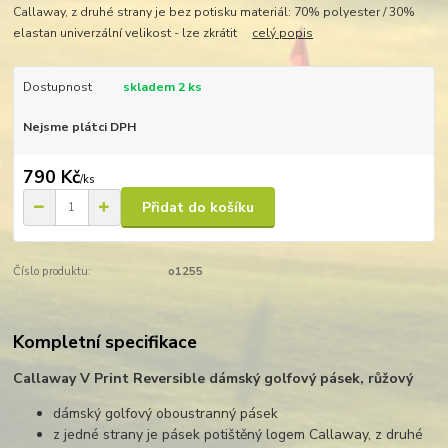
Callaway, z druhé strany je bez potisku materiál: 70% polyester / 30%
elastan univerzální velikost - lze zkrátit
celý popis
Dostupnost
skladem 2 ks
Nejsme plátci DPH
790 Kč
/
ks
Přidat do košíku
Číslo produktu:
o1255
Kompletní specifikace
Callaway V Print Reversible dámský golfový pásek, růžový
dámský golfový oboustranný pásek
z jedné strany je pásek potištěný logem Callaway, z druhé