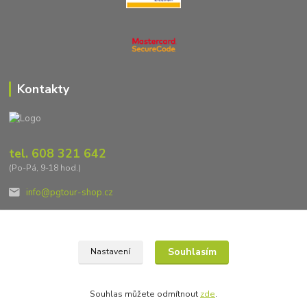
Kontakty
tel. 608 321 642
(Po-Pá, 9-18 hod.)
info@pgtour-shop.cz
Souhlasím
Nastavení
2023 PG tour + PG tour shop
Souhlas můžete odmítnout
zde
.
Vytvořeno na
Eshop-rychle.cz