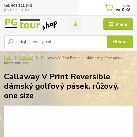
0
ks
tel. 608 321 642
za
0 Kč
(Po-Pá, 9-18 hod.)
Menu
Hledat
Úvod
Oblečení
Callaway V Print Reversible dámský golfový pásek,
růžový, one size
Callaway V Print Reversible
dámský golfový pásek, růžový,
one size